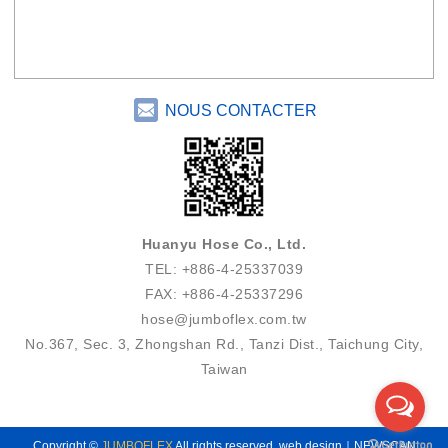
NOUS CONTACTER
Huanyu Hose Co., Ltd.
TEL: +886-4-25337039
FAX: +886-4-25337296
hose@jumboflex.com.tw
No.367, Sec. 3, Zhongshan Rd., Tanzi Dist., Taichung City,
Taiwan
Copyright ©
JUMBOFLEX
All rights reserved.
web design
｜NEWSCAN