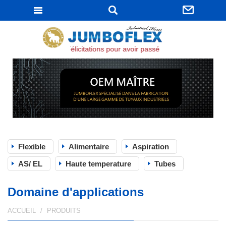
JUMBOFLEX
Félicitations pour avoir passé la certification ISO 9
Flexible
Alimentaire
Aspiration
AS/ EL
Haute temperature
Tubes
Domaine d'applications
ACCUEIL
PRODUITS