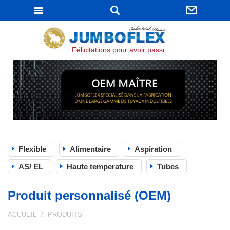
JUMBOFLEX
Félicitations pour avoir passé la certification ISO
Flexible
Alimentaire
Aspiration
AS/ EL
Haute temperature
Tubes
Produit personnalisé (OEM)
ACCUEIL
PRODUITS